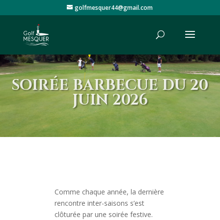
golfmesquer44@gmail.com
SOIRÉE BARBECUE DU 20
JUIN 2026
Comme chaque année, la dernière
rencontre inter-saisons s’est
clôturée par une soirée festive.