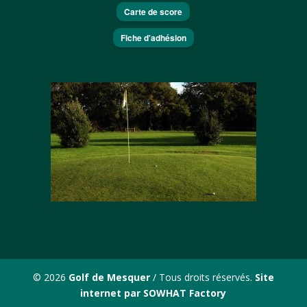
Carte de score
Fiche d'adhésion
© 2026
Golf de Mesquer
/ Tous droits réservés.
Site
internet par SOWHAT Factory